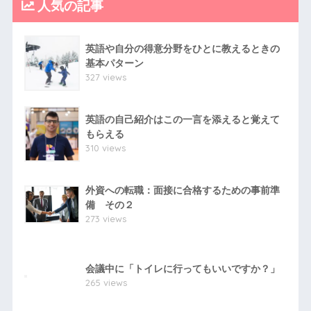
人気の記事
英語や自分の得意分野をひとに教えるときの
基本パターン
327 views
英語の自己紹介はこの一言を添えると覚えて
もらえる
310 views
外資への転職：面接に合格するための事前準
備 その２
273 views
会議中に「トイレに行ってもいいですか？」
265 views