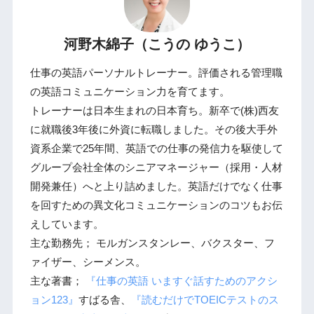
河野木綿子（こうの ゆうこ）
仕事の英語パーソナルトレーナー。評価される管理職
の英語コミュニケーション力を育てます。
トレーナーは日本生まれの日本育ち。新卒で(株)西友
に就職後3年後に外資に転職しました。その後大手外
資系企業で25年間、英語での仕事の発信力を駆使して
グループ会社全体のシニアマネージャー（採用・人材
開発兼任）へと上り詰めました。英語だけでなく仕事
を回すための異文化コミュニケーションのコツもお伝
えしています。
主な勤務先； モルガンスタンレー、バクスター、フ
ァイザー、シーメンス。
主な著書；
『仕事の英語 いますぐ話すためのアクシ
ョン123』
すばる舎、
『読むだけでTOEICテストのス