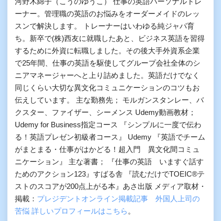
河野木綿子（こうのゆうこ） 仕事の英語パーソナルトレ
ーナー。管理職の英語のお悩みをオーダーメイドのレッ
スンで解決します。 トレーナーはいわゆる純ジャパ育
ち。新卒で(株)西友に就職したあと、ビジネス英語を習得
するために外資に転職しました。その後大手外資系企業
で25年間、仕事の英語を駆使してグループ会社全体のシ
ニアマネージャーへと上り詰めました。英語だけでなく
同じくらい大切な異文化コミュニケーションのコツもお
伝えしています。 主な勤務先； モルガンスタンレー、バ
クスター、ファイザー、シーメンス Udemy動画教材；
Udemy for Business指定コース 『シンプルに一度で伝わ
る！英語プレゼン初級者コース』 Udemy 『英語でチーム
がまとまる・仕事がはかどる！超入門 異文化間コミュ
ニケーション』 主な著書； 『仕事の英語 いますぐ話す
ためのアクション123』すばる舎 『読むだけでTOEIC®テ
ストのスコアが200点上がる本』あさ出版 メディア取材・
掲載：
プレジデントオンライン掲載記事 外国人上司の
苦悩
詳しいプロフィールはこちら
。