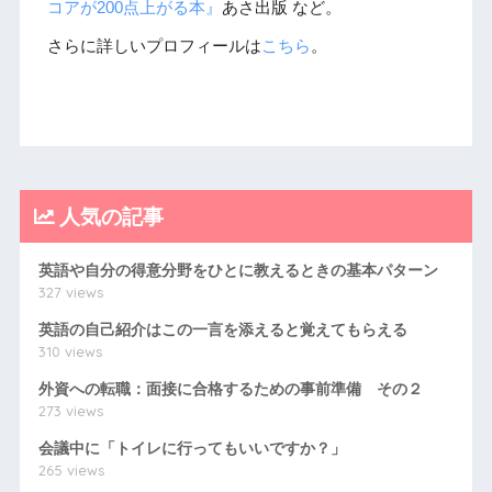
コアが200点上がる本』
あさ出版 など。
さらに詳しいプロフィールは
こちら
。
人気の記事
英語や自分の得意分野をひとに教えるときの基本パターン
327 views
英語の自己紹介はこの一言を添えると覚えてもらえる
310 views
外資への転職：面接に合格するための事前準備 その２
273 views
会議中に「トイレに行ってもいいですか？」
265 views