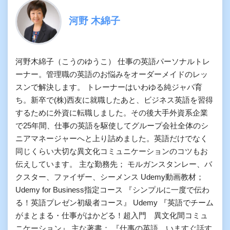
河野 木綿子
河野木綿子（こうのゆうこ） 仕事の英語パーソナルトレ
ーナー。管理職の英語のお悩みをオーダーメイドのレッ
スンで解決します。 トレーナーはいわゆる純ジャパ育
ち。新卒で(株)西友に就職したあと、ビジネス英語を習得
するために外資に転職しました。その後大手外資系企業
で25年間、仕事の英語を駆使してグループ会社全体のシ
ニアマネージャーへと上り詰めました。英語だけでなく
同じくらい大切な異文化コミュニケーションのコツもお
伝えしています。 主な勤務先； モルガンスタンレー、バ
クスター、ファイザー、シーメンス Udemy動画教材；
Udemy for Business指定コース 『シンプルに一度で伝わ
る！英語プレゼン初級者コース』 Udemy 『英語でチーム
がまとまる・仕事がはかどる！超入門 異文化間コミュ
ニケーション』 主な著書； 『仕事の英語 いますぐ話す