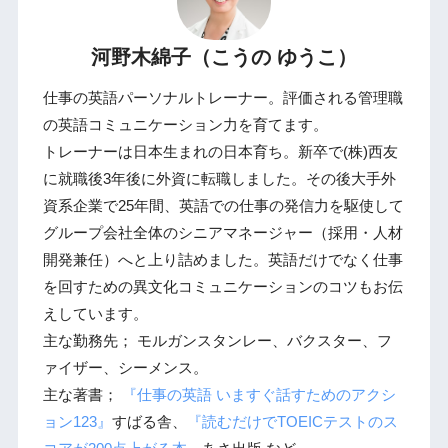
河野木綿子（こうの ゆうこ）
仕事の英語パーソナルトレーナー。評価される管理職
の英語コミュニケーション力を育てます。
トレーナーは日本生まれの日本育ち。新卒で(株)西友
に就職後3年後に外資に転職しました。その後大手外
資系企業で25年間、英語での仕事の発信力を駆使して
グループ会社全体のシニアマネージャー（採用・人材
開発兼任）へと上り詰めました。英語だけでなく仕事
を回すための異文化コミュニケーションのコツもお伝
えしています。
主な勤務先； モルガンスタンレー、バクスター、フ
ァイザー、シーメンス。
主な著書；
『仕事の英語 いますぐ話すためのアクシ
ョン123』
すばる舎、
『読むだけでTOEICテストのス