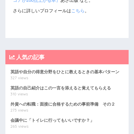
コアが200点上がる本』
あさ出版 など。
さらに詳しいプロフィールは
こちら
。
人気の記事
英語や自分の得意分野をひとに教えるときの基本パターン
327 views
英語の自己紹介はこの一言を添えると覚えてもらえる
310 views
外資への転職：面接に合格するための事前準備 その２
273 views
会議中に「トイレに行ってもいいですか？」
265 views