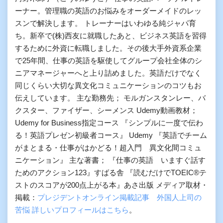
ーナー。管理職の英語のお悩みをオーダーメイドのレッ
スンで解決します。 トレーナーはいわゆる純ジャパ育
ち。新卒で(株)西友に就職したあと、ビジネス英語を習得
するために外資に転職しました。その後大手外資系企業
で25年間、仕事の英語を駆使してグループ会社全体のシ
ニアマネージャーへと上り詰めました。英語だけでなく
同じくらい大切な異文化コミュニケーションのコツもお
伝えしています。 主な勤務先； モルガンスタンレー、バ
クスター、ファイザー、シーメンス Udemy動画教材；
Udemy for Business指定コース 『シンプルに一度で伝わ
る！英語プレゼン初級者コース』 Udemy 『英語でチーム
がまとまる・仕事がはかどる！超入門 異文化間コミュ
ニケーション』 主な著書； 『仕事の英語 いますぐ話す
ためのアクション123』すばる舎 『読むだけでTOEIC®テ
ストのスコアが200点上がる本』あさ出版 メディア取材・
掲載：
プレジデントオンライン掲載記事 外国人上司の
苦悩
詳しいプロフィールはこちら
。