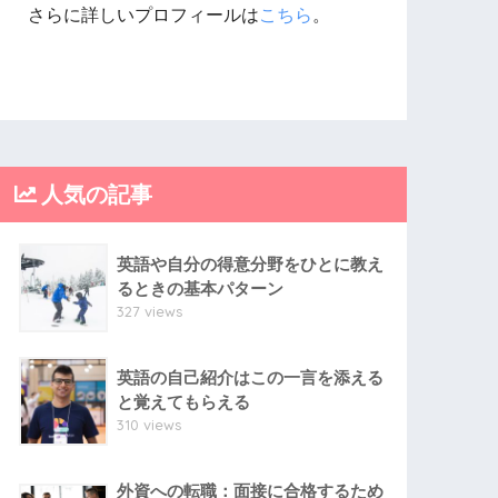
さらに詳しいプロフィールは
こちら
。
人気の記事
英語や自分の得意分野をひとに教え
るときの基本パターン
327 views
英語の自己紹介はこの一言を添える
と覚えてもらえる
310 views
外資への転職：面接に合格するため