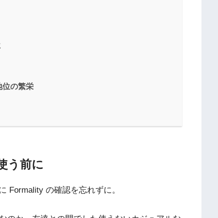
に
地位の繁栄
使う前に
ormality の確認を忘れずに。