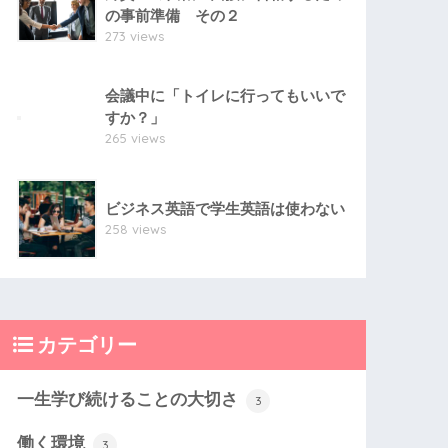
の事前準備 その２
273 views
会議中に「トイレに行ってもいいで
すか？」
265 views
ビジネス英語で学生英語は使わない
258 views
カテゴリー
一生学び続けることの大切さ
3
働く環境
3