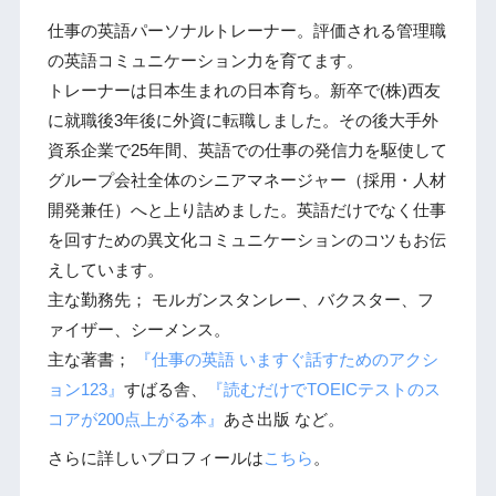
仕事の英語パーソナルトレーナー。評価される管理職
の英語コミュニケーション力を育てます。
トレーナーは日本生まれの日本育ち。新卒で(株)西友
に就職後3年後に外資に転職しました。その後大手外
資系企業で25年間、英語での仕事の発信力を駆使して
グループ会社全体のシニアマネージャー（採用・人材
開発兼任）へと上り詰めました。英語だけでなく仕事
を回すための異文化コミュニケーションのコツもお伝
えしています。
主な勤務先； モルガンスタンレー、バクスター、フ
ァイザー、シーメンス。
主な著書；
『仕事の英語 いますぐ話すためのアクシ
ョン123』
すばる舎、
『読むだけでTOEICテストのス
コアが200点上がる本』
あさ出版 など。
さらに詳しいプロフィールは
こちら
。