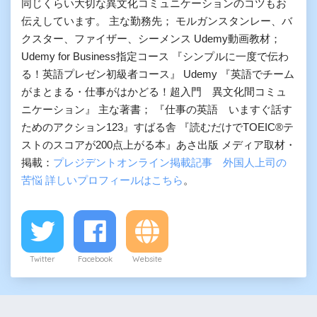
同じくらい大切な異文化コミュニケーションのコツもお
伝えしています。 主な勤務先； モルガンスタンレー、バ
クスター、ファイザー、シーメンス Udemy動画教材；
Udemy for Business指定コース 『シンプルに一度で伝わ
る！英語プレゼン初級者コース』 Udemy 『英語でチーム
がまとまる・仕事がはかどる！超入門 異文化間コミュ
ニケーション』 主な著書； 『仕事の英語 いますぐ話す
ためのアクション123』すばる舎 『読むだけでTOEIC®テ
ストのスコアが200点上がる本』あさ出版 メディア取材・
掲載：
プレジデントオンライン掲載記事 外国人上司の
苦悩
詳しいプロフィールはこちら
。
Twitter
Facebook
Website