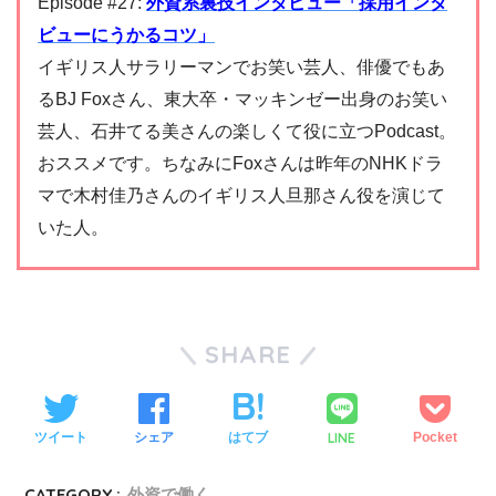
Episode #27:
外資系裏技インタビュー「採用インタ
ビューにうかるコツ」
イギリス人サラリーマンでお笑い芸人、俳優でもあ
るBJ Foxさん、東大卒・マッキンゼー出身のお笑い
芸人、石井てる美さんの楽しくて役に立つPodcast。
おススメです。ちなみにFoxさんは昨年のNHKドラ
マで木村佳乃さんのイギリス人旦那さん役を演じて
いた人。
SHARE
LINE
ツイート
シェア
はてブ
Pocket
CATEGORY :
外資で働く