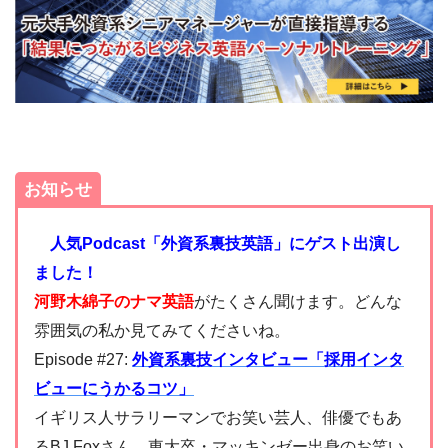
お知らせ
人気Podcast「外資系裏技英語」にゲスト出演し
ました！
河野木綿子のナマ英語
がたくさん聞けます。どんな
雰囲気の私か見てみてくださいね。
Episode #27:
外資系裏技インタビュー「採用インタ
ビューにうかるコツ」
イギリス人サラリーマンでお笑い芸人、俳優でもあ
るBJ Foxさん、東大卒・マッキンゼー出身のお笑い