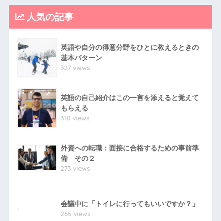
人気の記事
英語や自分の得意分野をひとに教えるときの
基本パターン
327 views
英語の自己紹介はこの一言を添えると覚えて
もらえる
310 views
外資への転職：面接に合格するための事前準
備 その２
273 views
会議中に「トイレに行ってもいいですか？」
265 views