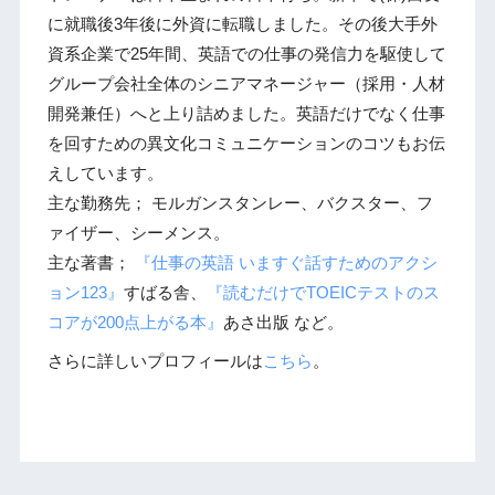
に就職後3年後に外資に転職しました。その後大手外
資系企業で25年間、英語での仕事の発信力を駆使して
グループ会社全体のシニアマネージャー（採用・人材
開発兼任）へと上り詰めました。英語だけでなく仕事
を回すための異文化コミュニケーションのコツもお伝
えしています。
主な勤務先； モルガンスタンレー、バクスター、フ
ァイザー、シーメンス。
主な著書；
『仕事の英語 いますぐ話すためのアクシ
ョン123』
すばる舎、
『読むだけでTOEICテストのス
コアが200点上がる本』
あさ出版 など。
さらに詳しいプロフィールは
こちら
。